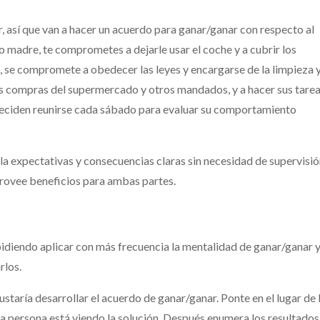
r, así que van a hacer un acuerdo para ganar/ganar con respecto al
 o madre, te comprometes a dejarle usar el coche y a cubrir los
te, se compromete a obedecer las leyes y encargarse de la limpieza 
as compras del supermercado y otros mandados, y a hacer sus tare
deciden reunirse cada sábado para evaluar su comportamiento
a expectativas y consecuencias claras sin necesidad de supervisi
 provee beneficios para ambas partes.
mpidiendo aplicar con más frecuencia la mentalidad de ganar/ganar 
rlos.
gustaría desarrollar el acuerdo de ganar/ganar. Ponte en el lugar de 
a persona está viendo la solución. Después enumera los resultados