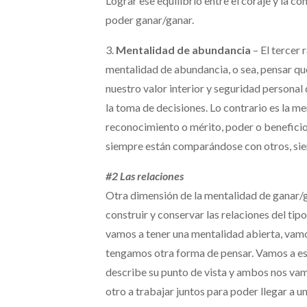
Lograr ese equilibrio entre el coraje y la 
poder ganar/ganar.
3.
Mentalidad de abundancia
– El tercer 
mentalidad de abundancia, o sea, pensar q
nuestro valor interior y seguridad personal 
la toma de decisiones. Lo contrario es la m
reconocimiento o mérito, poder o beneficio
siempre están comparándose con otros, si
#2 Las relaciones
Otra dimensión de la mentalidad de ganar/g
construir y conservar las relaciones del ti
vamos a tener una mentalidad abierta, vamo
tengamos otra forma de pensar. Vamos a est
describe su punto de vista y ambos nos va
otro a trabajar juntos para poder llegar a u