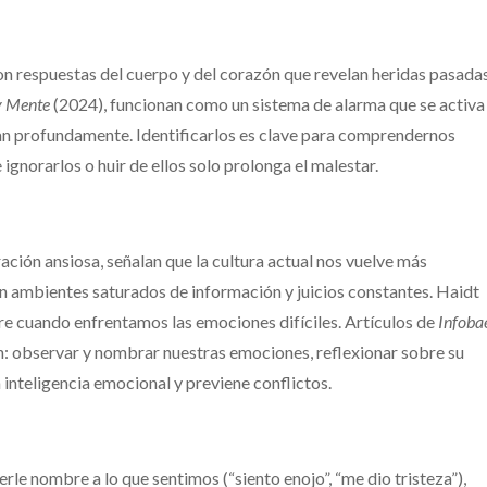
son respuestas del cuerpo y del corazón que revelan heridas pasada
y Mente
(2024), funcionan como un sistema de alarma que se activa
an profundamente. Identificarlos es clave para comprendernos
 ignorarlos o huir de ellos solo prolonga el malestar.
ción ansiosa, señalan que la cultura actual nos vuelve más
en ambientes saturados de información y juicios constantes. Haidt
re cuando enfrentamos las emociones difíciles. Artículos de
Infoba
: observar y nombrar nuestras emociones, reflexionar sobre su
 inteligencia emocional y previene conflictos.
rle nombre a lo que sentimos (“siento enojo”, “me dio tristeza”),