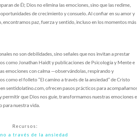
aran de Él; Dios no elimina las emociones, sino que las redime,
en oportunidades de crecimiento y consuelo. Al confiar en su amor y
, encontramos paz, fuerza y sentido, incluso en los momentos más
les no son debilidades, sino señales que nos invitan a prestar
rtos como Jonathan Haidt y publicaciones de Psicología y Mente e
tras emociones con calma —observándolas, respirando y
os como el folleto “El camino a través de la ansiedad” de Cristo
s en sentidolatino.com, ofrecen pasos prácticos para acompañarno
 y permitir que Dios nos guíe, transformamos nuestras emociones 
o para nuestra vida.
Recursos:
ino a través de la ansiedad