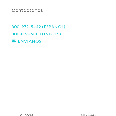
Contactanos
800-972-5442 (ESPAÑOL)
800-876-9880 (INGLÉS)
ENVIANOS

© 2026
Lutheran Hour Ministries
, All rights