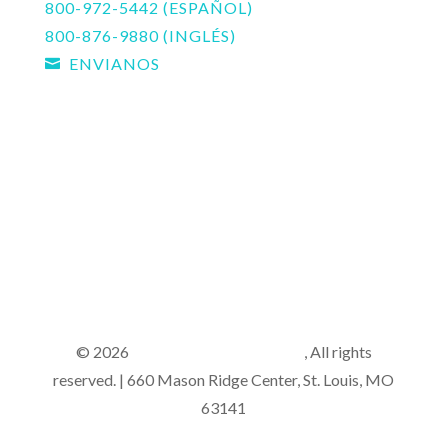
800-972-5442 (ESPAÑOL)
800-876-9880 (INGLÉS)
ENVIANOS

© 2026
Lutheran Hour Ministries
, All rights
reserved. | 660 Mason Ridge Center, St. Louis, MO
63141