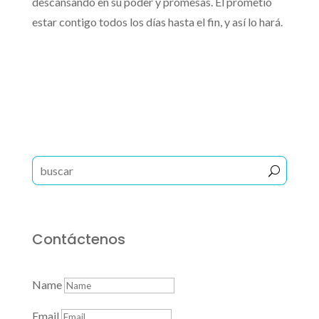
descansando en su poder y promesas. Él prometió
estar contigo todos los días hasta el fin, y así lo hará.
Dios contigo
Un Camino Mejor
Reproductor
00:53
de
audio
Contáctenos
Name
Email