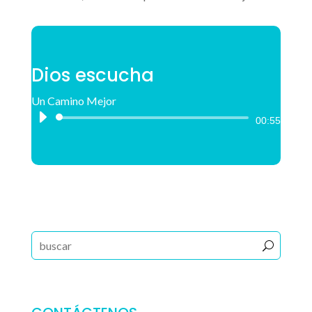
Dios escucha
Un Camino Mejor
Reproductor
00:55
de
audio