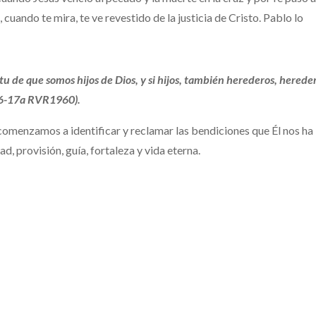
 cuando te mira, te ve revestido de la justicia de Cristo. Pablo lo
itu de que somos hijos de Dios, y si hijos, también herederos, herede
:16-17a RVR1960).
menzamos a identificar y reclamar las bendiciones que Él nos ha
d, provisión, guía, fortaleza y vida eterna.
rederos de Dios
Un Camino Mejor
Reproductor
01:15
Utiliza
de
las