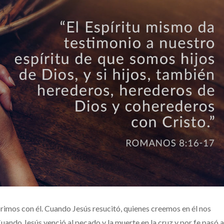
imos con él. Cuando Jesús resucitó, quienes creemos en él nos
uando Jesús venció al pecado y la muerte en la cruz y por fe pasó a