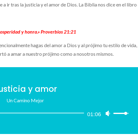
 tras la justicia y el amor de Dios. La Biblia nos dice en el libro
 prosperidad y honra.» Proverbios 21:21
encionalmente hagas del amor a Dios y al prójimo tu estilo de vida,
hortó a amar a nuestro prójimo como a nosotros mismos.
usticia y amor
Un Camino Mejor
Reproductor
01:06
Utiliza
de
las
audio
teclas