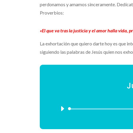
perdonamos y amamos sinceramente. Dedícate a ir
Proverbios:
«El que va tras la justicia y el amor halla vida,
La exhortación que quiero darte hoy es que int
siguiendo las palabras de Jesús quien nos ex
J