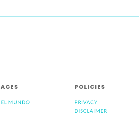
de
flecha
arriba/abajo
para
aumentar
o
disminuir
el
volumen.
LACES
POLICIES
 EL MUNDO
PRIVACY
DISCLAIMER