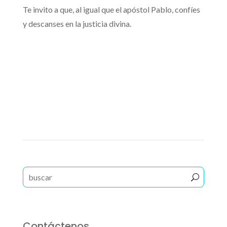
Te invito a que, al igual que el apóstol Pablo, confíes
y descanses en la justicia divina.
No a la venganza
Un Camino Mejor
Reproductor
01:05
de
audio
Contáctenos