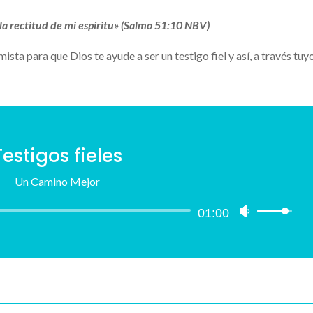
 la rectitud de mi espíritu» (Salmo 51:10 NBV)
mista para que Dios te ayude a ser un testigo fiel y así, a través tuy
Testigos fieles
Un Camino Mejor
Reproductor
01:00
Utiliza
de
las
audio
teclas
de
flecha
arriba/abajo