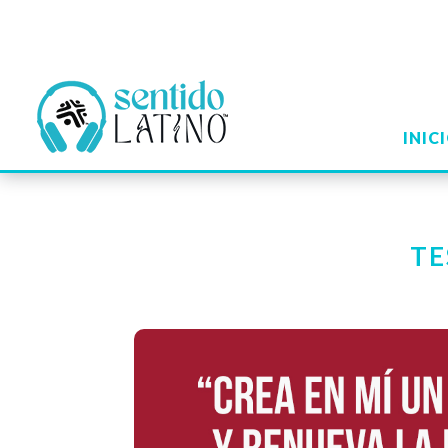
INIC
TE