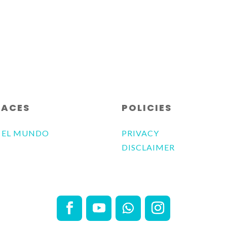
para
aumentar
o
disminuir
el
volumen.
LACES
POLICIES
 EL MUNDO
PRIVACY
DISCLAIMER