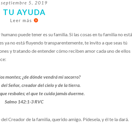
septiembre 5, 2019
TU AYUDA
Leer más

humano puede tener es su familia. Si las cosas en tu familia no est
es ya no está fluyendo transparentemente, te invito a que seas tú
iones y tratando de entender cómo reciben amor cada uno de ellos
ice:
 los montes; ¿de dónde vendrá mi socorro?
del Señor, creador del cielo y de la tierra.
 que resbales; el que te cuida jamás duerme.
Salmo 142:1-3 RVC
l Creador de la familia, querido amigo. Pídesela, y él te la dará.